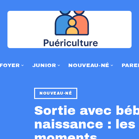
FOYER
JUNIOR
NOUVEAU-NÉ
PARE
NOUVEAU-NÉ
Sortie avec béb
naissance : les
moments