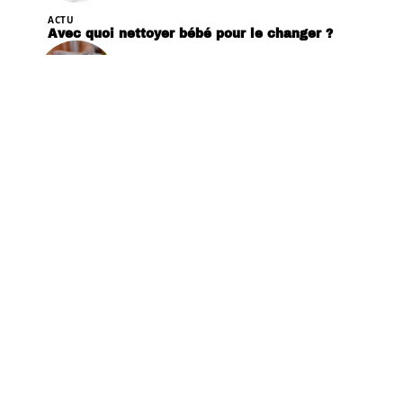
ACTU
Avec quoi nettoyer bébé pour le changer ?
ACTU
Les jeux d’éveil pour bébé : quel rôle et
comment choisir ?
ACTU
Cosleeping : bonne ou mauvaise idée ?
ACTU