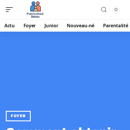
Actu
Foyer
Junior
Nouveau-né
Parentalité
FOYER