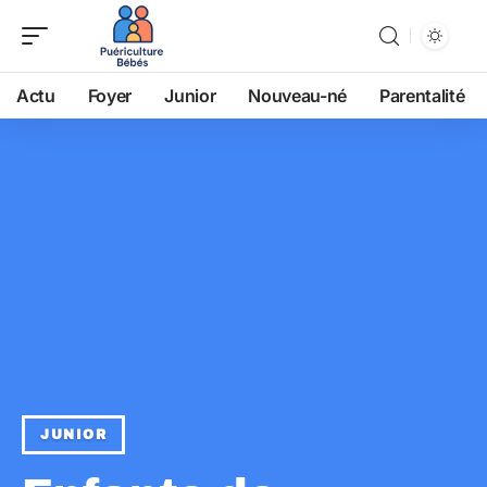
Actu
Foyer
Junior
Nouveau-né
Parentalité
JUNIOR