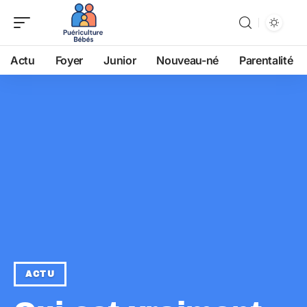
Actu
Foyer
Junior
Nouveau-né
Parentalité
ACTU